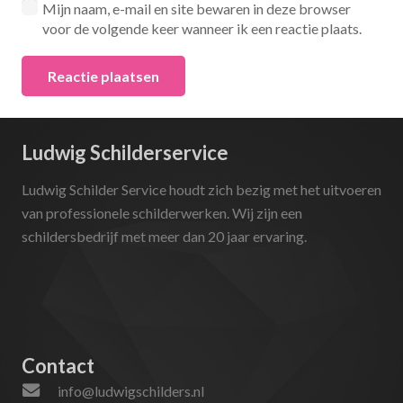
Mijn naam, e-mail en site bewaren in deze browser
voor de volgende keer wanneer ik een reactie plaats.
Reactie plaatsen
Ludwig Schilderservice
Ludwig Schilder Service houdt zich bezig met het uitvoeren
van professionele schilderwerken. Wij zijn een
schildersbedrijf met meer dan 20 jaar ervaring.
Contact
info@ludwigschilders.nl