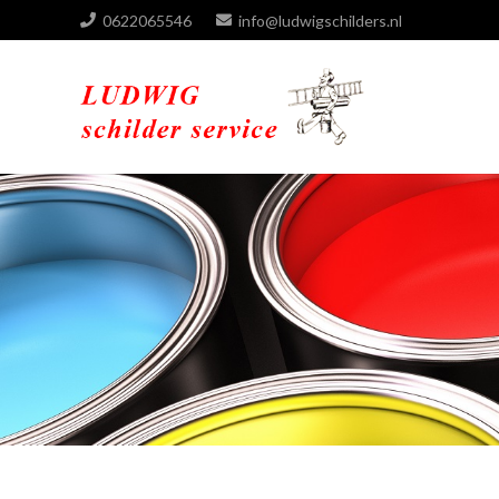
0622065546
info@ludwigschilders.nl