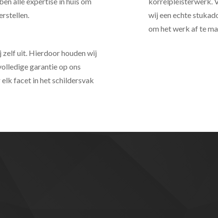
en alle expertise in huis om
korrelpleisterwerk. 
rstellen.
wij een echte stukad
om het werk af te m
elf uit. Hierdoor houden wij
 volledige garantie op ons
lk facet in het schildersvak