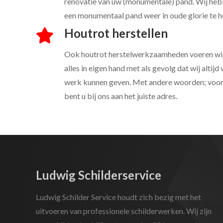
renovatie van uw (monumentale) pand. Wij hebb
een monumentaal pand weer in oude glorie te he
Houtrot herstellen
Ook houtrot herstelwerkzaamheden voeren wij z
alles in eigen hand met als gevolg dat wij altijd
werk kunnen geven. Met andere woorden; voor e
bent u bij ons aan het juiste adres.
Ludwig Schilderservice
Ludwig Schilder Service houdt zich bezig met het
uitvoeren van professionele schilderwerken. Wij zijn