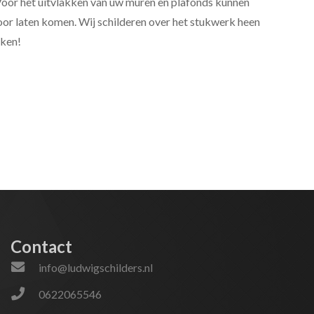
Voor het uitvlakken van uw muren en plafonds kunnen
oor laten komen. Wij schilderen over het stukwerk heen
aken!
Contact
info@ludwigschilders.nl
0622065546